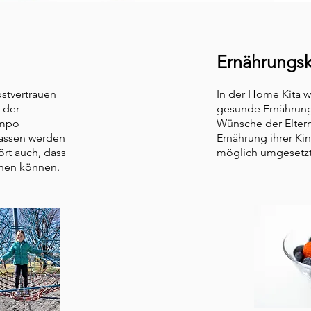
Ernährung
s
bstvertrauen
In der Home
Kita 
 der
gesunde Ernährung
empo
Wünsche der Eltern
lassen werden
Ernährung ihrer
Kin
rt auch, dass
möglich umgesetz
rnen können.