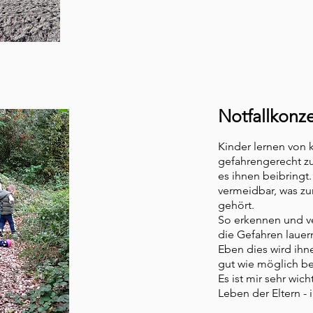
Notfallkonz
Kinder lernen von k
gefahrengerecht z
es i
hnen beibringt. 
vermeidbar, was zu
gehört.
So erk
ennen und v
die Gefahren lauer
Eben dies wird ih
gut wie möglich be
Es ist mir sehr wich
Leben der Eltern - i